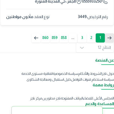
0555933250
الجفر، حي المدينة المنورة
3449
مأذون مواطنين
رقم الترخيص:
نوع العقد:
860
859
858
...
3
2
1
النتائج 12
عن المنصة
حول ناجز
الشروط والأحكام
سياسة الخصوصية
اتفاقية مستوى الخدمة
سياسة استخدام قنوات التواصل
دليل استقبال ومعالجة الشكاوى
روابط مهمة
المجلس الأعلى للقضاء
البيانات المفتوحة
ناجز مطورين
مركز ناجز
المساعدة والدعم