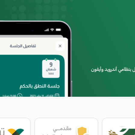
 بنظامي أندرويد وأيفون