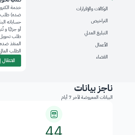
خدمة الكترون
الوكالات والإقرارات
ضده) طلب ت
التراخيص
حساباته البنك
طلب خدمة زيارة
أو جزئيًا و ت
التبليغ العدلي
طلب تحويل 
فذ
خدمة الكترونية تُتيح للمستفيد (طالب
المنفذ ضده 
لطالب
الأعمال
التنفيذ) طلب تنفيذ زيارة عبر الجمعيات؛
الطلب المالي، 
لتنفيذ حكم الزيارة المنصوص عليه في
القضاء
السند التنفيذي محل طلب التنفيذ.
الانتقال إلى الخدمة
ناجز بيانات
البيانات المعروضة لآخر 7 أيام
44