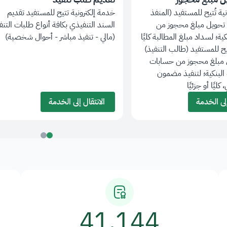
ية تُتيح للمستفيد (المنفذ
خدمة إلكترونية تتيح للمستفيد تقديم
حويل مبلغ محجوز من
السند التنفيذي بكافة أنواع طلبات التنف
ية؛ لسداد مبلغ المطالبة كليًا
(مالي - تنفيذ مباشر - أحوال شخصية)
ُتيح للمستفيد (طالب التنفيذ)
مبلغ محجوز من حسابات
البنكية؛ لتنفيذ مضمون
كليًا أو جزئيًا
الانتقال إلى الخدمة
41,144