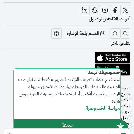
أدوات الاتاحة والوصول
الدعم بلغة الإشارة
تقليل الرؤية وحجم الخط
زيادة الرؤية وحجم الخط
تبديل المظهر
تطبيق ناجز
تحميل التطبيق من متجر أبل
تحميل التطبيق من متجر جوجل
خصوصيتك تهمنا
نستخدم ملفات تعريف الارتباط الضرورية فقط لتشغيل هذه
المنصة والخدمات المرتبطة بها، وذلك لضمان سهولة
الشروط والأحكام
سياسة الخصوصية
الوصول وتجربة أفضل أثناء تصفحك، ولمعرفة المزيد يرجى
جميع
الحقوق
قراءة
محفوظة
سياسة الخصوصية
لدى وزارة
العدل ©
2026
متابعة
تاريخ آخر