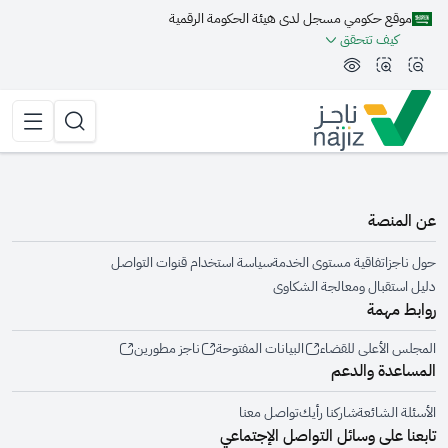
موقع حكومي مسجل لدى هيئة الحكومة الرقمية
مة الجانبية
كيف تتحقق
تقليل الرؤية وحجم الخط
زيادة الرؤية وحجم الخط
تبديل المظهر
القائمة 
البحث
عن المنصة
حول ناجز
اتفاقية مستوى الخدمة
سياسة استخدام قنوات التواصل
دليل استقبال ومعالجة الشكاوى
روابط مهمة
المجلس الأعلى للقضاء
البيانات المفتوحة
ناجز مطورين
المساعدة والدعم
الأسئلة الشائعة
شاركنا رأيك
تواصل معنا
تابعنا على وسائل التواصل الإجتماعي