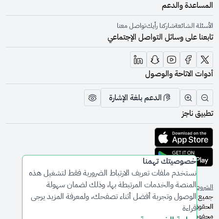
المساعدة والدعم
الأسئلة الشائعة
شاركنا رأيك
تواصل معنا
تابعنا على وسائل التواصل الإجتماعي
أدوات الاتاحة والوصول
الدعم بلغة الإشارة
تقليل الرؤية وحجم الخط
زيادة الرؤية وحجم الخط
تبديل المظهر
تطبيق ناجز
تحميل التطبيق من متجر أبل
تحميل التطبيق من متجر جوجل
خصوصيتك تهمنا
نستخدم ملفات تعريف الارتباط الضرورية فقط لتشغيل هذه
المنصة والخدمات المرتبطة بها، وذلك لضمان سهولة
الشروط والأحكام
سياسة الخصوصية
الوصول وتجربة أفضل أثناء تصفحك، ولمعرفة المزيد يرجى
جميع
الحقوق
قراءة
محفوظة