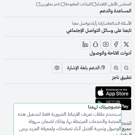
المجلس الأعلى للقضاء
البيانات المفتوحة
ناجز مطورين
المساعدة والدعم
الأسئلة الشائعة
شاركنا رأيك
تواصل معنا
تابعنا على وسائل التواصل الإجتماعي
أدوات الاتاحة والوصول
الدعم بلغة الإشارة
تقليل الرؤية وحجم الخط
زيادة الرؤية وحجم الخط
تبديل المظهر
تطبيق ناجز
تحميل التطبيق من متجر أبل
تحميل التطبيق من متجر جوجل
خصوصيتك تهمنا
نستخدم ملفات تعريف الارتباط الضرورية فقط لتشغيل هذه
المنصة والخدمات المرتبطة بها، وذلك لضمان سهولة
الشروط والأحكام
سياسة الخصوصية
الوصول وتجربة أفضل أثناء تصفحك، ولمعرفة المزيد يرجى
جميع
الحقوق