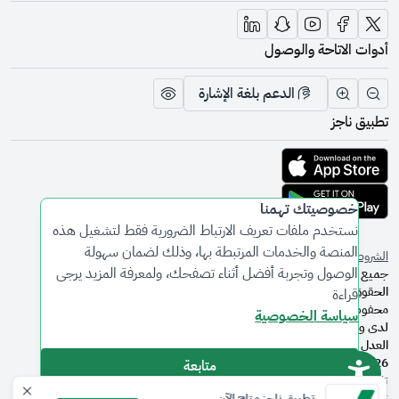
أدوات الاتاحة والوصول
الدعم بلغة الإشارة
تقليل الرؤية وحجم الخط
زيادة الرؤية وحجم الخط
تبديل المظهر
تطبيق ناجز
تحميل التطبيق من متجر أبل
تحميل التطبيق من متجر جوجل
خصوصيتك تهمنا
نستخدم ملفات تعريف الارتباط الضرورية فقط لتشغيل هذه
المنصة والخدمات المرتبطة بها، وذلك لضمان سهولة
الشروط والأحكام
سياسة الخصوصية
الوصول وتجربة أفضل أثناء تصفحك، ولمعرفة المزيد يرجى
جميع
الحقوق
قراءة
محفوظة
سياسة الخصوصية
لدى وزارة
العدل ©
2026
متابعة
تاريخ آخر
تعديل
تطبيق ناجز متاح الآن