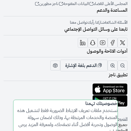
المجلس الأعلى للقضاء
البيانات المفتوحة
ناجز مطورين
المساعدة والدعم
الأسئلة الشائعة
شاركنا رأيك
تواصل معنا
تابعنا على وسائل التواصل الإجتماعي
أدوات الاتاحة والوصول
الدعم بلغة الإشارة
تقليل الرؤية وحجم الخط
زيادة الرؤية وحجم الخط
تبديل المظهر
تطبيق ناجز
تحميل التطبيق من متجر أبل
تحميل التطبيق من متجر جوجل
خصوصيتك تهمنا
نستخدم ملفات تعريف الارتباط الضرورية فقط لتشغيل هذه
المنصة والخدمات المرتبطة بها، وذلك لضمان سهولة
الشروط والأحكام
سياسة الخصوصية
الوصول وتجربة أفضل أثناء تصفحك، ولمعرفة المزيد يرجى
جميع
الحقوق